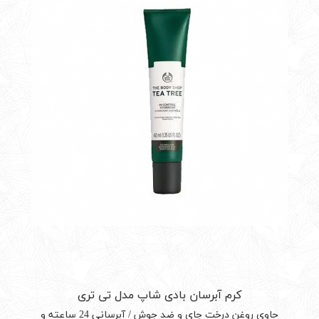
کرم آبرسان بادی شاپ مدل تی تری
حاوی روغن درخت چای و ضد جوش / آبرسانی 24 ساعته و