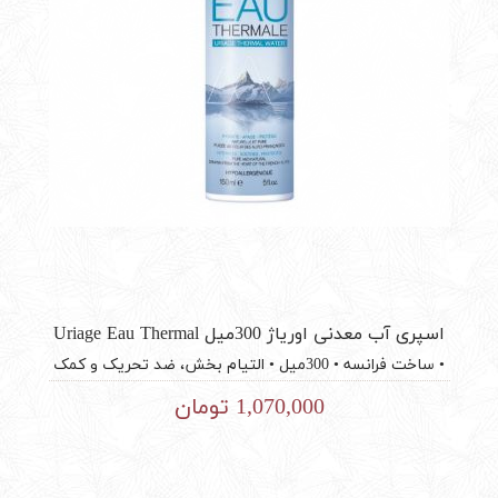
اسپری آب معدنی اوریاژ 300میل Uriage Eau Thermal
Water spray
• ساخت فرانسه • 300میل • التیام بخش، ضد تحریک و کمک
به ترمیم زخم • مناسب برای کودکان، بزرگسالان و نوزادان •
1,070,000 تومان
کاهش التهاب، سوزش، قرمزی و خارش • مناسب انواع پوست
صورت و بدن • تثبیت کننده آرایش • فاقد مواد نگهدارنده