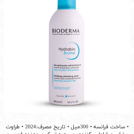
• ساخت فرانسه • 300میل • تاریخ مصرف:2024 • طراوت