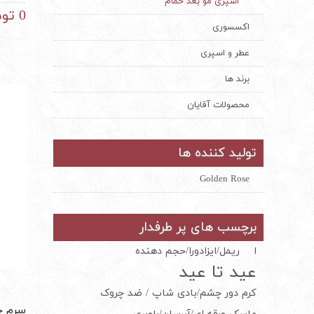
اسپری مو بعد حمام
کننده 
0 تومان
کشور م
اکسسوری
یکسال 
عطر و اسپری
برند ها
محصولات آقایان
تولید کننده ها
Golden Rose
برچسب های پر طرفدار
ا
ریمل/ایزادورا/حجم دهنده
عید تا عید
کرم دور چشم/بادی شاپ / ضد چروک
سرم ج