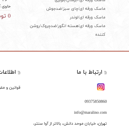
ماسک ورقه ای/آبرسان/بلوبری
ماسک ورقه ای/چای سبز/ضدجوش
lisher
درخشند
0 تومان
ماسک ورقه ای/لوندر
عدم ای
مغذی م
ماسک ورقه ای/هسته انگور/ضدچروک/روشن
رنگ شد
انواع 
کننده
ارتباط با ما
اطلاعا
قوانین و مقر
09375850860
info@maralino.com
تهران، خیابان موحد دانش، بالاتر از آوا سنتر،