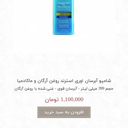
شامپو آبرسان اوری استرند روغن آرگان و ماکادمیا
Every Strand Hydrating
حجم 399 میلی لیتر - آبرسان قوی - غنی شده با روغن آرگان
مراکشی و روغن ماکادمیا - افزایش نرمی و درخشندگی موها -
1,100,000 تومان
حفظ سلامتی موها - بدون سولفات و پارابن - مناسب برای
انواع مو شامپو مرطوب کننده
افزودن به سبد خرید