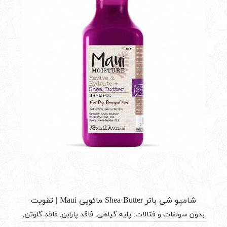
شامپو شی باتر Shea Butter مائویی Maui | تقویت
کننده و آبرسان قوی مو385 میل
بدون سولفات و فتالات, پایه گیاهی, فاقد پارابن, فاقد گلوتن,
وگان, ویتامینه بر اساس کارکرد برای موآبرسانی, ترمیم کننده,