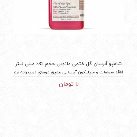
شامپو آبرسان گل ختمی مائویی حجم 385 میلی لیتر
Maui Hibiscus Water Hydration Shampoo
فاقد سولفات و سیلیکون آبرسانی عمیق موهای دهیدراته نرم
کننده و براق کننده مو
0 تومان