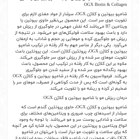
OGX Biotin & Collagen
شامپو بیوتین و کلاژن OGX، سرشار از مواد مغذی لازم برای
تقویت موی سر است. این محصول بی‌نظیر حاوی بیوتین یا
ویتامین B7 می‌باشد که نقش مهمی در جلوگیری از ریزش مو
دارد و باعث بهبود سلامت فولیکل‌های مو می‌شود. در نتیجه از
ریزش مو جلوگیری کرده و موهایی پر حجم و شاداب به ارمغان
می‌آورد. یکی دیگر از عناصر مهم به کار رفته در ترکیب شامپو
بیوتین و کلاژن OGX، پروتئین کلاژن است. این پروتئین باعث
تقویت موهای سر شده و از ریزش موی سر جلوگیری می‌کند.
علاوه بر این کلاژن به کار رفته در ترکیب این محصول، باعث
بهبود رنگدانه موی سر شده و از سفید شدن مو جلوگیری
می‌کند. فرمولاسیون به کار رفته در شامپو بیوتین و کلاژن OGX
به گونه‌ای است که پس از مدت کوتاهی از مصرف، موهای سر را
ضخیم تر کرده و ریشه مو را تقویت می‌کند.
درمان ریزش مو با شامپو بیوتین و کلاژن OGX
شامپو بیوتین و کلاژن OGX، حاوی پروتئین گندم است که
سرشار از اسیدهای چرب ضروری و ویتامین‌های مختلف برای
سلامت و شادابی پوست سر و مو می‌باشد. با توجه به وجود
انواع ویتامین و پروتئین در این محصول، باید اشاره کرد هر آنچه
که برای سلامت و تقویت مو نیاز است را می‌توان در شامپو
OGX یافت. همچنین این شامپو فاقد سولفات بوده استفاده از