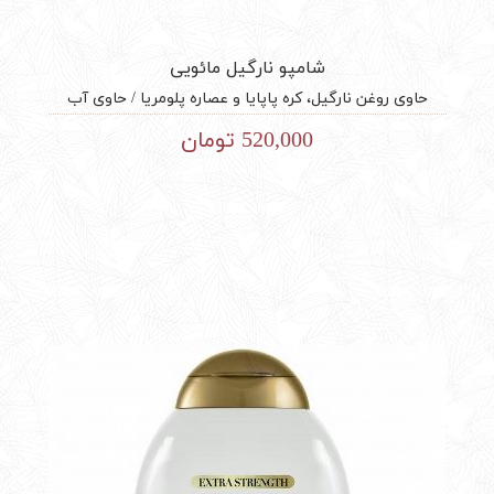
شامپو نارگیل مائویی
حاوی روغن نارگیل، کره پاپایا و عصاره پلومریا / حاوی آب
آلوئه‌ورای ۱۰۰% خالص / مخصوص موهای فر، ضخیم و مجعد
520,000 تومان